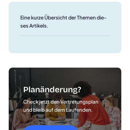
Eine kur­ze Über­sicht der The­men die­
ses Arti­kels.
Plan­än­de­rung?
Check jetzt den Ver­tre­tungs­plan
und bleib auf dem Lau­fen­den.