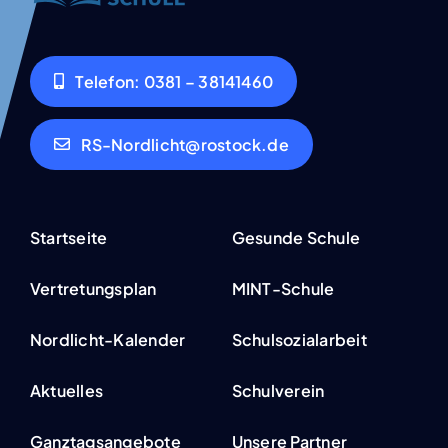
Tele­fon: 0381 – 38141460
RS-Nordlicht@rostock.de
Start­sei­te
Gesun­de Schu­le
Ver­tre­tungs­plan
MINT-Schu­­­le
Nor­­d­­­licht-Kalen­­­der
Schul­so­zi­al­ar­beit
Aktu­el­les
Schul­ver­ein
Ganz­tags­an­ge­bo­te
Unse­re Part­ner