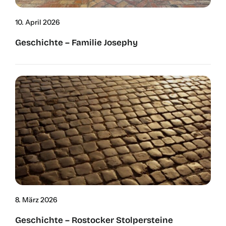
10. April 2026
Geschich­te – Fami­lie Jose­phy
8. März 2026
Geschich­te – Ros­to­cker Stol­per­stei­ne