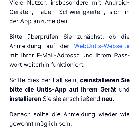
Vie­le Nut­zer, ins­be­son­de­re mit Android-
Gerä­­ten, haben Schwie­rig­kei­ten, sich in
der App anzu­mel­den.
Bit­te über­prü­fen Sie zunächst, ob die
Anmel­dung auf der
WebUn­­tis-Web­­sei­­te
mit Ihrer E‑Mail-Adres­­se und Ihrem Pass­
wort wei­ter­hin funk­tio­niert.
Soll­te dies der Fall sein,
deinstal­lie­ren Sie
bit­te die Untis-App auf Ihrem Gerät
und
instal­lie­ren
Sie sie anschlie­ßend
neu
.
Danach soll­te die Anmel­dung wie­der wie
gewohnt mög­lich sein.