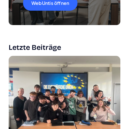
WebUn­tis öff­nen
Letz­te Bei­trä­ge