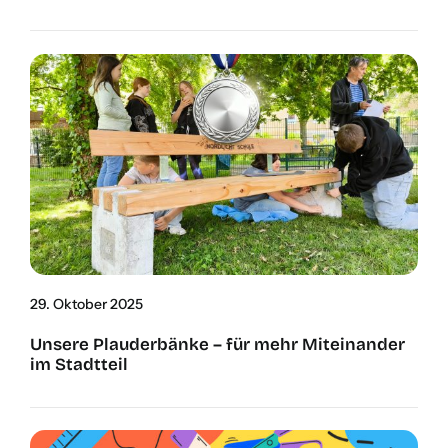
29. Okto­ber 2025
Unse­re Plau­der­bän­ke – für mehr Mit­ein­an­der
im Stadt­teil