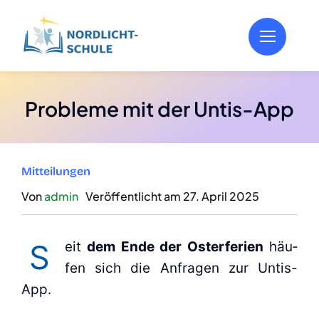
Zum
Inhalt
springen
Pro­ble­me mit der Untis-App
Mit­tei­lun­gen
Von
admin
Ver­öf­fent­licht am 27. April 2025
S
eit
dem Ende der Oster­fe­ri­en
häu­
fen sich die Anfra­gen zur Untis-
App.