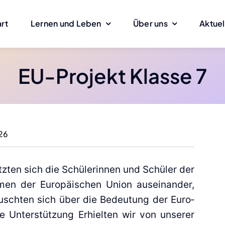
art
Ler­nen und Leben
Über uns
Aktu­el
EU-Pro­­jekt Klas­se 7
026
tz­ten sich die Schü­le­rin­nen und Schü­ler der
men der Euro­päi­schen Uni­on aus­ein­an­der,
tausch­ten sich über die Bedeu­tung der Euro­
­ge Unter­stüt­zung Erhiel­ten wir von unse­rer