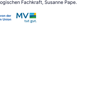
o­gi­schen Fach­kraft, Susan­ne Pape.