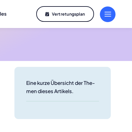
­les
Ver­tre­tungs­plan
Eine kur­ze Über­sicht der The­
men die­ses Arti­kels.