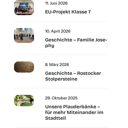
11. Juni 2026
EU-Pro­­­jekt Klas­se 7
10. April 2026
Geschich­te – Fami­lie Jose­
phy
8. März 2026
Geschich­te – Ros­to­cker
Stol­per­stei­ne
29. Okto­ber 2025
Unse­re Plau­der­bän­ke –
für mehr Mit­ein­an­der im
Stadt­teil