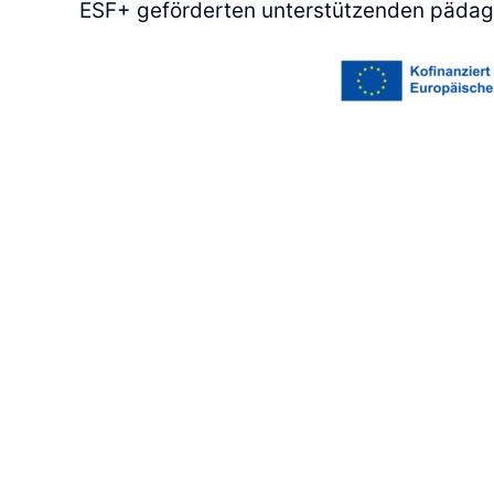
ESF+ geför­der­ten unter­stüt­zen­den päd­ag