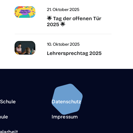
21. Okto­ber 2025
🌟 Tag der offe­nen Tür
2025 🌟
10. Okto­ber 2025
Leh­rer­sprech­tag 2025
Schu­le
Daten­schutz
­­le
Impres­sum
al­ar­beit