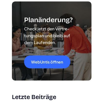
Plan­än­de­rung?
Check jetzt den Ver­tre­
tungs­plan und bleib auf
dem Lau­fen­den.
WebUn­tis öff­nen
Letz­te Bei­trä­ge