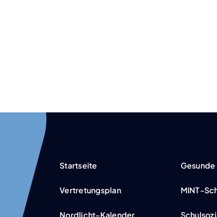
Start­sei­te
Gesun­de 
Ver­tre­tungs­plan
MINT-Schu­
Nor­­d­­­licht-Kalen­­­der
Schul­so­zi­