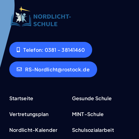
Tele­fon: 0381 – 38141460
RS-Nordlicht@rostock.de
Start­sei­te
Gesun­de Schu­le
Ver­tre­tungs­plan
MINT-Schu­­­le
Nor­­d­­­licht-Kalen­­­der
Schul­so­zi­al­ar­beit