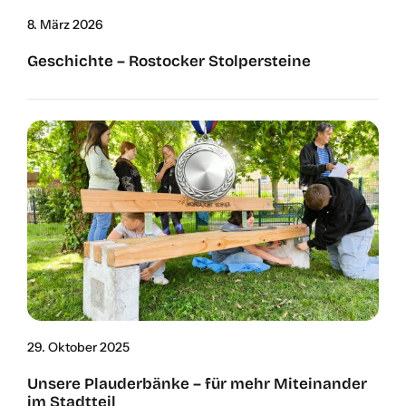
8. März 2026
Geschich­te – Ros­to­cker Stol­per­stei­ne
29. Okto­ber 2025
Unse­re Plau­der­bän­ke – für mehr Mit­ein­an­der
im Stadt­teil