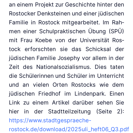
an einem Pro­jekt zur Geschich­te hin­ter den
Ros­to­cker Denk­stei­nen und einer jüdi­schen
Fami­lie in Ros­tock mit­ge­ar­bei­tet. Im Rah­
men einer Schul­prak­ti­schen Übung (SPÜ)
mit Frau Koe­be von der Uni­ver­si­tät Ros­
tock erforsch­ten sie das Schick­sal der
jüdi­schen Fami­lie Jose­phy vor allem in der
Zeit des Natio­nal­so­zia­lis­mus. Dies taten
die Schü­le­rin­nen und Schü­ler im Unter­richt
und an vie­len Orten Ros­tocks wie dem
jüdi­schen Fried­hof im Lin­den­park. Einen
Link zu einem Arti­kel dar­über sehen Sie
hier in der Stadt­teil­zei­tung (Sei­te 2):
https://www.stadtgespraeche-
rostock.de/download/2025uli_heft06_Q3.pdf