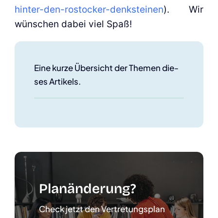
hinter-den-rostocker-denksteinen
). Wir
wün­schen dabei viel Spaß!
Eine kur­ze Über­sicht der The­men die­
ses Arti­kels.
Plan­än­de­rung?
Check jetzt den Ver­tre­tungs­plan