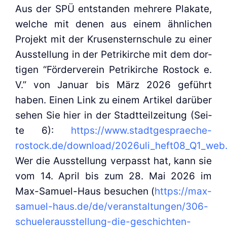
Aus der SPÜ ent­stan­den meh­re­re Pla­ka­te,
wel­che mit denen aus einem ähn­li­chen
Pro­jekt mit der Kru­sen­stern­schu­le zu einer
Aus­stel­lung in der Petri­kir­che mit dem dor­
ti­gen “För­der­ver­ein Petri­kir­che Ros­tock e.
V.” von Janu­ar bis März 2026 geführt
haben. Einen Link zu einem Arti­kel dar­über
sehen Sie hier in der Stadt­teil­zei­tung (Sei­
te 6):
https://www.stadtgespraeche-
rostock.de/download/2026uli_heft08_Q1_web
Wer die Aus­stel­lung ver­passt hat, kann sie
vom 14. April bis zum 28. Mai 2026 im
Max-Samu­el-Haus besu­chen (
https://max-
samuel-haus.de/de/veranstaltungen/306-
schuelerausstellung-die-geschichten-