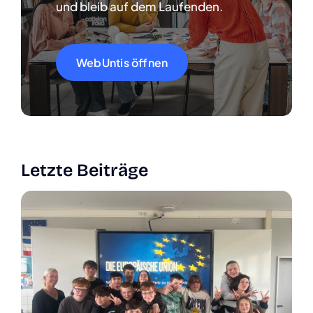
und bleib auf dem Lau­fen­den.
WebUn­tis öff­nen
Letz­te Bei­trä­ge