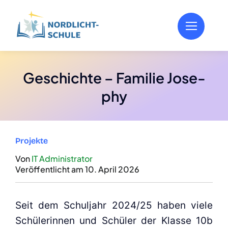
Zum
Inhalt
springen
Geschich­te – Fami­lie Jose­
phy
Pro­jek­te
Von
IT Admi­nis­tra­tor
Ver­öf­fent­licht am 10. April 2026
Seit dem Schul­jahr 2024/25 haben vie­le
Schü­le­rin­nen und Schü­ler der Klas­se 10b