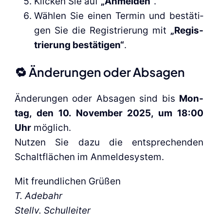
Kli­cken Sie auf
„Anmel­den“
.
Wäh­len Sie einen Ter­min und bestä­ti­
gen Sie die Regis­trie­rung mit
„Regis­
trie­rung bestä­ti­gen“
.
🔁 Ände­run­gen oder Absa­gen
Ände­run­gen oder Absa­gen sind bis
Mon­
tag, den 10. Novem­ber 2025, um 18:00
Uhr
mög­lich.
Nut­zen Sie dazu die ent­spre­chen­den
Schalt­flä­chen im Anmel­de­sys­tem.
Mit freund­li­chen Grü­ßen
T. Ade­bahr
Stellv. Schul­lei­ter