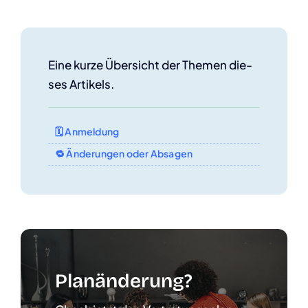
Eine kur­ze Über­sicht der The­men die­
ses Arti­kels.
🗓️ Anmel­dung
🔁 Ände­run­gen oder Absa­gen
Plan­än­de­rung?