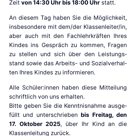
Zeit
von 14:30 Uhr bis 18:00 Uhr
statt.
An die­sem Tag haben Sie die Mög­lich­keit,
ins­be­son­de­re mit dem/der Klassenleiter/in,
aber auch mit den Fach­lehr­kräf­ten Ihres
Kin­des ins Gespräch zu kom­men, Fra­gen
zu stel­len und sich über den Leis­tungs­
stand sowie das Arbeits- und Sozi­al­ver­hal­
ten Ihres Kin­des zu infor­mie­ren.
Alle Schüler:innen haben die­se Mit­tei­lung
schrift­lich von uns erhal­ten.
Bit­te geben Sie die Kennt­nis­nah­me aus­ge­
füllt und unter­schrie­ben
bis Frei­tag, den
17. Okto­ber 2025
, über Ihr Kind an die
Klas­sen­lei­tung zurück.