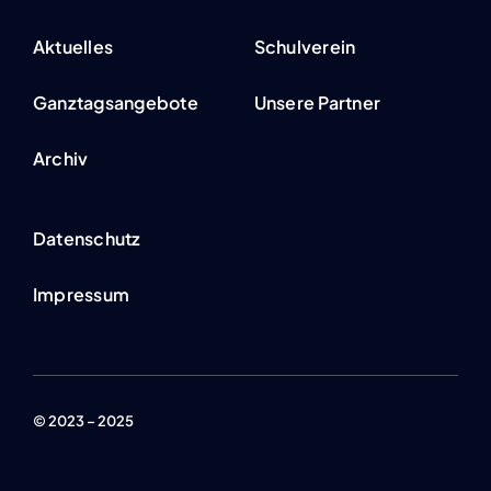
Aktu­el­les
Schul­ver­ein
Ganz­tags­an­ge­bo­te
Unse­re Part­ner
Archiv
Daten­schutz
Impres­sum
© 2023 – 2025