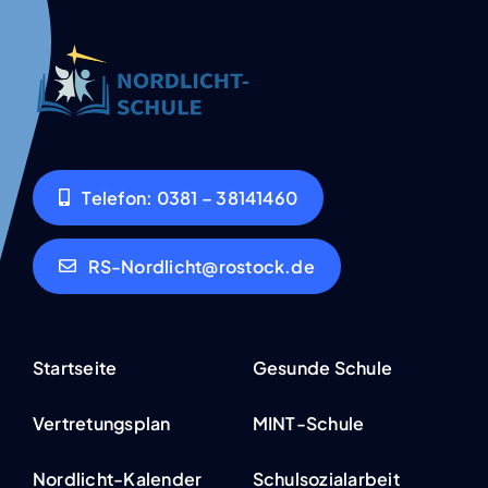
Tele­fon: 0381 – 38141460
RS-Nordlicht@rostock.de
Start­sei­te
Gesun­de Schu­le
Ver­tre­tungs­plan
MINT-Schu­­­le
Nor­­d­­­licht-Kalen­­­der
Schul­so­zi­al­ar­beit