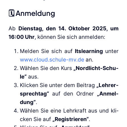
🗓️ Anmel­dung
Ab
Diens­tag, den 14. Okto­ber 2025, um
16:00 Uhr
, kön­nen Sie sich anmel­den:
Mel­den Sie sich auf
Its­lear­ning
unter
www.cloud.schule-mv.de
an.
Wäh­len Sie den Kurs
„Nor­d­­licht-Schu­­
le“
aus.
Kli­cken Sie unter dem Bei­trag
„Leh­rer­
sprech­tag“
auf den Ord­ner
„Anmel­
dung“
.
Wäh­len Sie eine Lehr­kraft aus und kli­
cken Sie auf
„Regis­trie­ren“
.