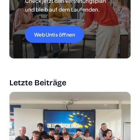
Check jetzt den Ver­tre­tungs­plan
und bleib auf dem Lau­fen­den.
WebUn­tis öff­nen
Letz­te Bei­trä­ge