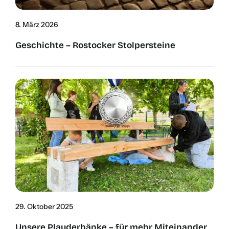
8. März 2026
Geschich­te – Ros­to­cker Stol­per­stei­ne
29. Okto­ber 2025
Unse­re Plau­der­bän­ke – für mehr Mit­ein­an­der