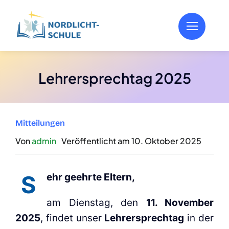
Zum
Inhalt
springen
Leh­rer­sprech­tag 2025
Mit­tei­lun­gen
Von
admin
Ver­öf­fent­licht am 10. Okto­ber 2025
S
ehr geehr­te Eltern,
am Diens­tag, den
11. Novem­ber
2025
, fin­det unser
Leh­rer­sprech­tag
in der