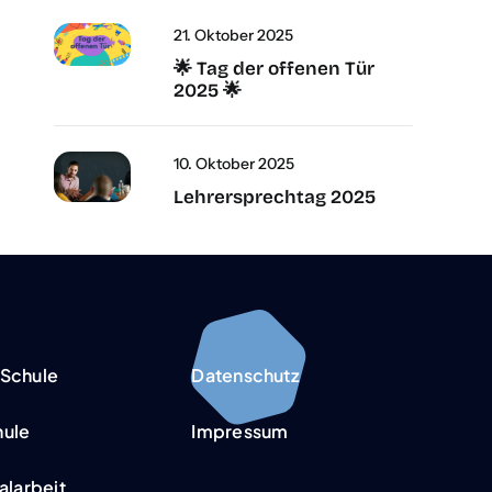
21. Okto­ber 2025
🌟 Tag der offe­nen Tür
2025 🌟
10. Okto­ber 2025
Leh­rer­sprech­tag 2025
Schu­le
Daten­schutz
­­le
Impres­sum
al­ar­beit