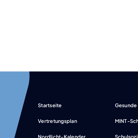
Start­sei­te
Gesun­de 
Ver­tre­tungs­plan
MINT-Schu­
Nor­­d­­­licht-Kalen­­­der
Schul­so­zi­