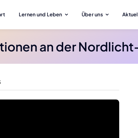
art
Ler­nen und Leben
Über uns
Aktu­el
tio­nen an der Nor­d­­licht
3