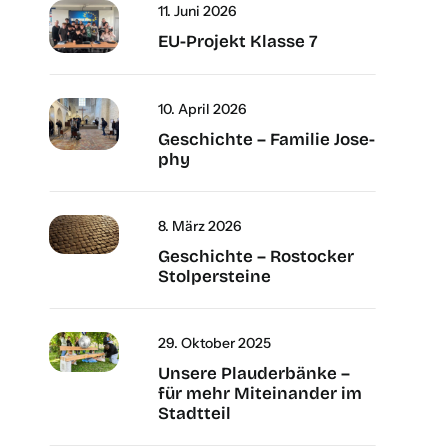
11. Juni 2026
EU-Pro­­­jekt Klas­se 7
10. April 2026
Geschich­te – Fami­lie Jose­
phy
8. März 2026
Geschich­te – Ros­to­cker
Stol­per­stei­ne
29. Okto­ber 2025
Unse­re Plau­der­bän­ke –
für mehr Mit­ein­an­der im
Stadt­teil