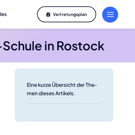
­les
Ver­tre­tungs­plan
-Schu­­le in Ros­tock
Eine kur­ze Über­sicht der The­
men die­ses Arti­kels.