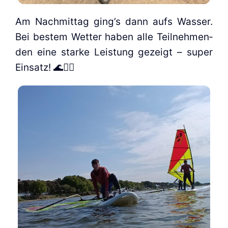
Am Nach­mit­tag ging’s dann aufs Was­ser.
Bei bes­tem Wet­ter haben alle Teil­neh­men­
den eine star­ke Leis­tung gezeigt – super
Ein­satz! 🌊🏄‍♀️