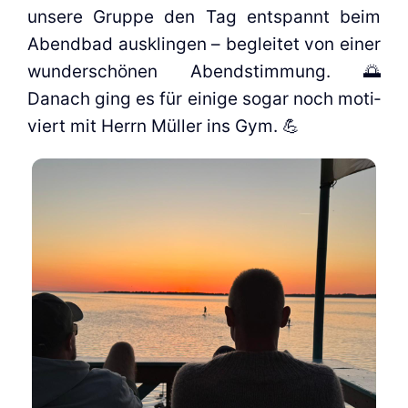
unse­re Grup­pe den Tag ent­spannt beim
Abend­bad aus­klin­gen – beglei­tet von einer
wun­der­schö­nen Abend­stim­mung. 🌅
Danach ging es für eini­ge sogar noch moti­
viert mit Herrn Mül­ler ins Gym. 💪