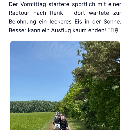
Der Vor­mit­tag star­te­te sport­lich mit einer
Rad­tour nach Rerik – dort war­te­te zur
Beloh­nung ein lecke­res Eis in der Son­ne.
Bes­ser kann ein Aus­flug kaum enden! 🚴‍♂️🍦