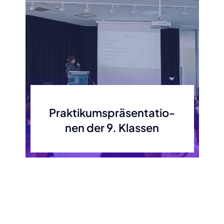
Prak­ti­kums­prä­sen­ta­tio­
nen der 9. Klas­sen