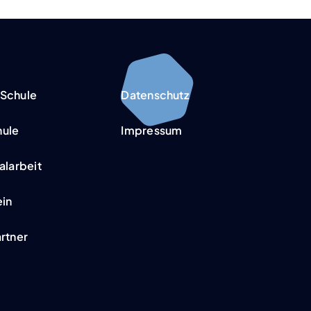
Schu­le
Daten­schutz
­­le
Impres­sum
al­ar­beit
ein
rt­ner