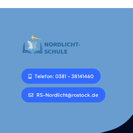
Tele­fon: 0381 – 38141460
RS-Nordlicht@rostock.de