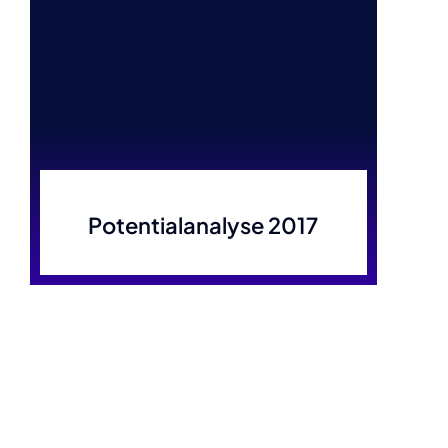
Poten­ti­al­ana­ly­se 2017