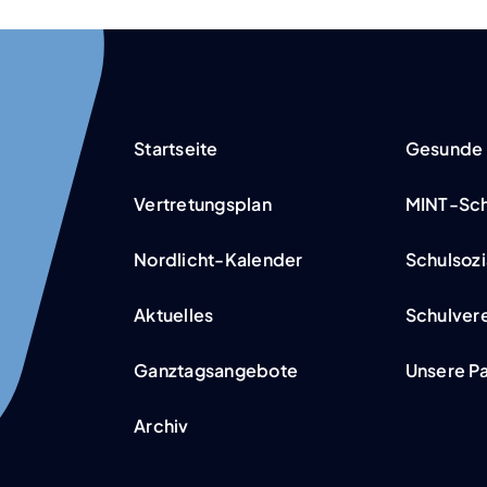
Start­sei­te
Gesun­de 
Ver­tre­tungs­plan
MINT-Schu­
Nor­­d­­­licht-Kalen­­­der
Schul­so­zi­
Aktu­el­les
Schul­ver­
Ganz­tags­an­ge­bo­te
Unse­re Pa
Archiv