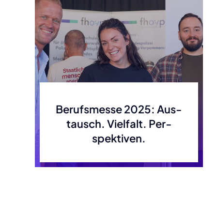
Berufs­mes­se 2025: Aus­
tausch. Viel­falt. Per­
spek­ti­ven.