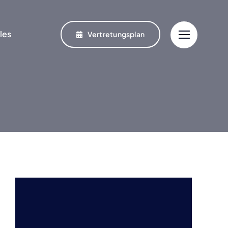
­les
Ver­tre­tungs­plan