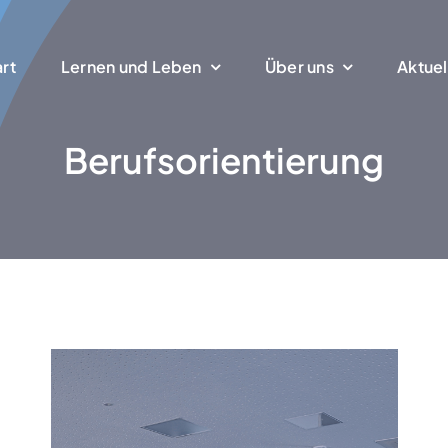
art
Ler­nen und Leben
Über uns
Aktu­el
Berufs­ori­en­tie­rung