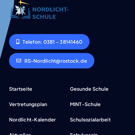
Tele­fon: 0381 – 38141460
RS-Nordlicht@rostock.de
Start­sei­te
Gesun­de Schu­le
Ver­tre­tungs­plan
MINT-Schu­­­le
Nor­­d­­­licht-Kalen­­­der
Schul­so­zi­al­ar­beit
Aktu­el­les
Schul­ver­ein