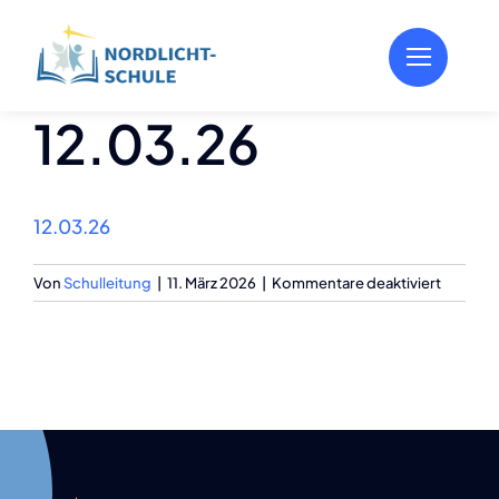
Zum
Inhalt
springen
12.03.26
12.03.26
für
Von
Schulleitung
|
11. März 2026
|
Kommentare deaktiviert
12.03.2